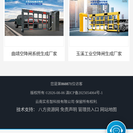
靖空降闸系统生成厂家
玉溪工业空降闸生成厂家
您是第
860871
位访客
版权所有 ©2026-08-06
滇ICP备2025054064号-1
云南实名智科技有限公司
保留所有权利.
技术支持：
八方资源网
免责声明
管理员入口
网站地图
德宏工业闸门厂家
普洱大型闸门厂家