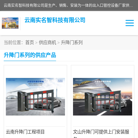
云南实名智科技有限公司是生产、销售、安装为一体的出入口管控设备厂家供应商。主营:电动伸缩门、道闸、广告道闸、重型空降闸、车牌识别、门禁通道、升降柱、岗亭、旗杆等智能设备。主营产品: 电动伸缩门,道闸门禁,车牌识别 生产、销售、安装为一体的出入口管控设备厂家源头供应商。
云南实名智科技有限公司
当前位置：
首页
>
供应商机
>
升降门系列
车牌识别门系列
充电桩系列
升降门系列的供应产品
广告道闸系列
普通道闸系列
升降门系列
通道闸系列
小门系列
伸缩门
云南升降门工程项目
文山升降门可提供上门安装服