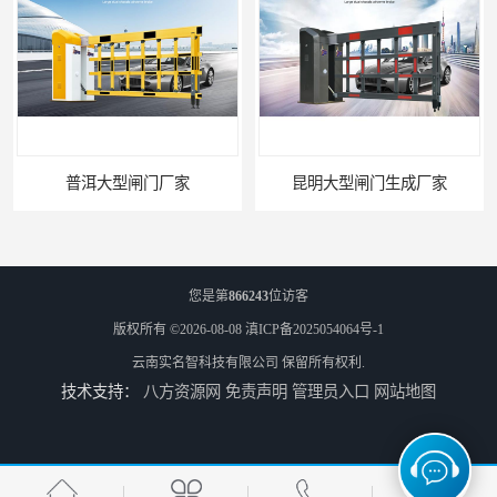
普洱大型闸门厂家
昆明大型闸门生成厂家
您是第
866243
位访客
版权所有 ©2026-08-08
滇ICP备2025054064号-1
云南实名智科技有限公司
保留所有权利.
技术支持：
八方资源网
免责声明
管理员入口
网站地图
迪庆大型双机箱空降闸生成厂家
临沧大型闸门批发