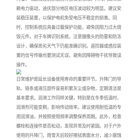
赖电力驱动，迪庆部分地区电压波动较为明显。建议安
装稳压装置，以保护电机免受电压不稳定的损害。同
时，控制系统应具备过载保护功能，避免因阻力过大烧
毁元件。对于车牌识别系统，注意摄像头的防雾和防冻
设计，确保恶劣天气下仍能准确识别。遥控器或感应装
置的信号传输也要测试无误，避免因障碍物干扰导致误
操作。
日常维护是延长设备使用寿命的重要环节。升降门的导
轨、链条或液压部件容易积累灰尘或杂物，定期清洁是
基本要求。润滑工作同样关键，特别是在冬季低温时，
润滑剂可能变稠，影响传动效率。建议使用耐低温的专
用润滑油，并按照使用频率调整保养周期。此外，检查
螺栓和连接件是否松动，发现异常及时紧固。对于户外
使用的升降门，雨雪天后较好擦拭表面水分，减少腐蚀