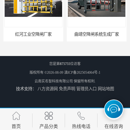
红河工业空降闸厂家
曲靖空降闸系统生成厂家
您是第
875755
位访客
版权所有 ©2026-08-09
滇ICP备2025054064号-1
云南实名智科技有限公司
保留所有权利.
技术支持：
八方资源网
免责声明
管理员入口
网站地图
玉溪工业空降闸生成厂家
德宏工业闸门厂家
首页
产品分类
热线电话
在线咨询