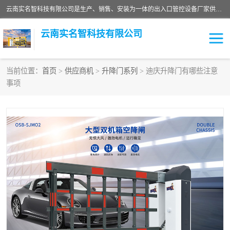
云南实名智科技有限公司是生产、销售、安装为一体的出入口管控设备厂家供应商。主营:电动伸缩门、道闸、广告道闸、重型空降闸、车牌识别、门禁通道、升降柱、岗亭、旗杆等智能设备。主营产品: 电动伸缩门,道闸门禁,车牌识别 生产、销售、安装为一体的出入口管控设备厂家源头供应商。
云南实名智科技有限公司
当前位置：
首页
>
供应商机
>
升降门系列
> 迪庆升降门有哪些注意
事项
车牌识别门系列
充电桩系列
广告道闸系列
普通道闸系列
升降门系列
通道闸系列
小门系列
伸缩门