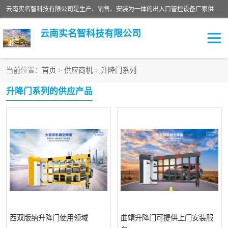
云南实名智科技有限公司是生产、销售、安装为一体的出入口管控设备厂家供应商。主营:电动伸缩门、道闸、广告道闸、重型空降闸、车牌识别、门禁通道、升降柱、岗亭、旗杆等智能设备。主营产品: 电动伸缩门,道闸门禁,车牌识别 生产、销售、安装为一体的出入口管控设备厂家源头供应商。
云南实名智科技有限公司
当前位置：
首页
>
供应商机
>
升降门系列
车牌识别门系列
充电桩系列
升降门系列的供应产品
广告道闸系列
普通道闸系列
升降门系列
通道闸系列
小门系列
伸缩门
西双版纳升降门使用领域
曲靖升降门可提供上门安装服