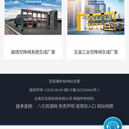
曲靖空降闸系统生成厂家
玉溪工业空降闸生成厂家
您是第
871670
位访客
版权所有 ©2026-08-09
滇ICP备2025054064号-1
云南实名智科技有限公司
保留所有权利.
技术支持：
八方资源网
免责声明
管理员入口
网站地图
德宏工业闸门厂家
普洱大型闸门厂家