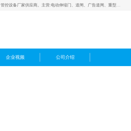
云南实名智科技有限公司是生产、销售、安装为一体的出入口管控设备厂家供应商。主营:电动伸缩门、道闸、广告道闸、重型空降闸、车牌识别、门禁通道、升降柱、岗亭、旗杆等智能设备。主营产品: 电动伸缩门,道闸门禁,车牌识别 生产、销售、安装为一体的出入口管控设备厂家源头供应商。
企业视频
公司介绍