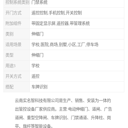
控制系统类别
门禁系统
开门方式
遥控控制,手机控制,开关控制
附加组件
带固定显示屏,遥控器,带管理系统
类别
伸缩门
适用场景
学校,医院,商场,别墅,小区,工厂,停车场
类型
伸缩门
用途3
学校
开关方式
遥控
搭配
车牌识别
云南实名智科技有限公司是生产、销售、安装为一体的
出管控设备厂家供应商。主营:电动伸缩门、道闸、广告
道闸、重型空降闸、车牌识别、门禁通道、升降柱、岗
亭、旗杆等智能设备。