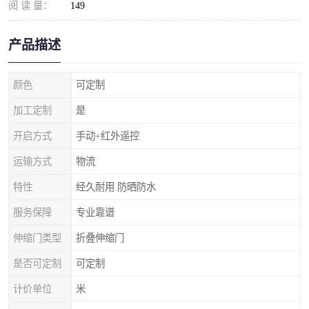
阅 读 量：
149
产品描述
颜色
可定制
加工定制
是
开启方式
手动+红外遥控
运输方式
物流
特性
经久耐用 防晒防水
服务保障
专业靠谱
伸缩门类型
折叠伸缩门
是否可定制
可定制
计价单位
米