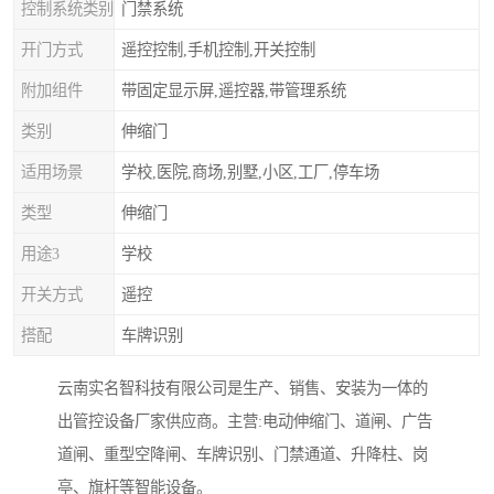
控制系统类别
门禁系统
开门方式
遥控控制,手机控制,开关控制
附加组件
带固定显示屏,遥控器,带管理系统
类别
伸缩门
适用场景
学校,医院,商场,别墅,小区,工厂,停车场
类型
伸缩门
用途3
学校
开关方式
遥控
搭配
车牌识别
云南实名智科技有限公司是生产、销售、安装为一体的
出管控设备厂家供应商。主营:电动伸缩门、道闸、广告
道闸、重型空降闸、车牌识别、门禁通道、升降柱、岗
亭、旗杆等智能设备。