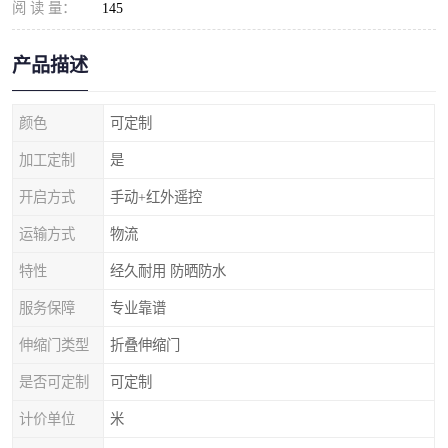
阅 读 量：
145
产品描述
颜色
可定制
加工定制
是
开启方式
手动+红外遥控
运输方式
物流
特性
经久耐用 防晒防水
服务保障
专业靠谱
伸缩门类型
折叠伸缩门
是否可定制
可定制
计价单位
米