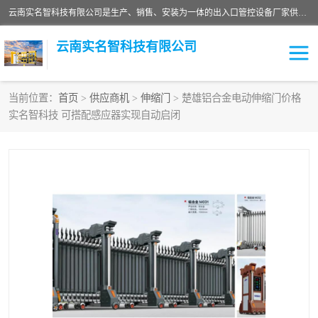
云南实名智科技有限公司是生产、销售、安装为一体的出入口管控设备厂家供应商。主营:电动伸缩门、道闸、广告道闸、重型空降闸、车牌识别、门禁通道、升降柱、岗亭、旗杆等智能设备。主营产品: 电动伸缩门,道闸门禁,车牌识别 生产、销售、安装为一体的出入口管控设备厂家源头供应商。
云南实名智科技有限公司
当前位置：
首页
>
供应商机
>
伸缩门
> 楚雄铝合金电动伸缩门价格
实名智科技 可搭配感应器实现自动启闭
车牌识别门系列
充电桩系列
广告道闸系列
普通道闸系列
升降门系列
通道闸系列
小门系列
伸缩门