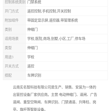
控制系统类别
门禁系统
开门方式
遥控控制,手机控制,开关控制
附加组件
带固定显示屏,遥控器,带管理系统
类别
伸缩门
适用场景
学校,医院,商场,别墅,小区,工厂,停车场
类型
伸缩门
用途3
学校
开关方式
遥控
搭配
车牌识别
云南实名智科技有限公司是生产、销售、安装为一体的
出管控设备厂家供应商。主营:电动伸缩门、道闸、广告
道闸、重型空降闸、车牌识别、门禁通道、升降柱、岗
亭、旗杆等智能设备。