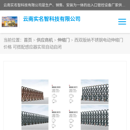
云南实名智科技有限公司是生产、销售、安装为一体的出入口管控设备厂家供应商。主营:电动伸缩门、道闸、广告道闸、重型空降闸、车牌识别、门禁通道、升降柱、岗亭、旗杆等智能设备。主营产品: 电动伸缩门,道闸门禁,车牌识别 生产、销售、安装为一体的出入口管控设备厂家源头供应商。
云南实名智科技有限公司
当前位置：
首页
>
供应商机
>
伸缩门
> 西双版纳不锈钢电动伸缩门
价格 可搭配感应器实现自动启闭
车牌识别门系列
充电桩系列
广告道闸系列
普通道闸系列
升降门系列
通道闸系列
小门系列
伸缩门