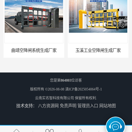
曲靖空降闸系统生成厂家
玉溪工业空降闸生成厂家
您是第
864803
位访客
版权所有 ©2026-08-08
滇ICP备2025054064号-1
云南实名智科技有限公司
保留所有权利.
技术支持：
八方资源网
免责声明
管理员入口
网站地图
德宏工业闸门厂家
普洱大型闸门厂家