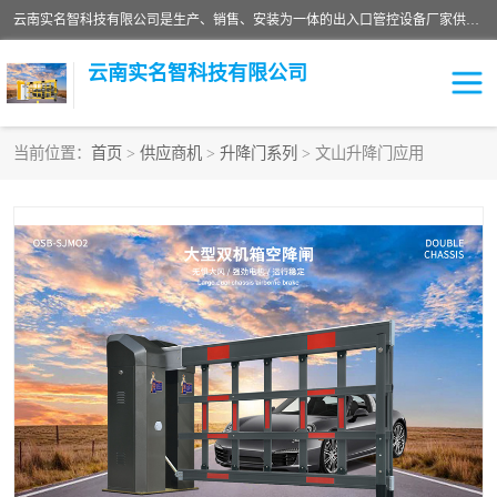
云南实名智科技有限公司是生产、销售、安装为一体的出入口管控设备厂家供应商。主营:电动伸缩门、道闸、广告道闸、重型空降闸、车牌识别、门禁通道、升降柱、岗亭、旗杆等智能设备。主营产品: 电动伸缩门,道闸门禁,车牌识别 生产、销售、安装为一体的出入口管控设备厂家源头供应商。
云南实名智科技有限公司
当前位置：
首页
>
供应商机
>
升降门系列
> 文山升降门应用
车牌识别门系列
充电桩系列
广告道闸系列
普通道闸系列
升降门系列
通道闸系列
小门系列
伸缩门