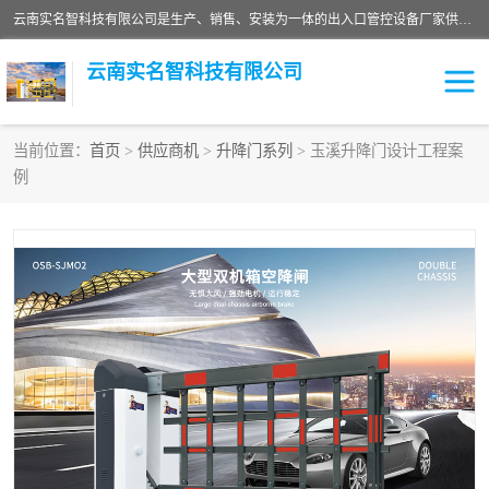
云南实名智科技有限公司是生产、销售、安装为一体的出入口管控设备厂家供应商。主营:电动伸缩门、道闸、广告道闸、重型空降闸、车牌识别、门禁通道、升降柱、岗亭、旗杆等智能设备。主营产品: 电动伸缩门,道闸门禁,车牌识别 生产、销售、安装为一体的出入口管控设备厂家源头供应商。
云南实名智科技有限公司
当前位置：
首页
>
供应商机
>
升降门系列
> 玉溪升降门设计工程案
例
车牌识别门系列
充电桩系列
广告道闸系列
普通道闸系列
升降门系列
通道闸系列
小门系列
伸缩门