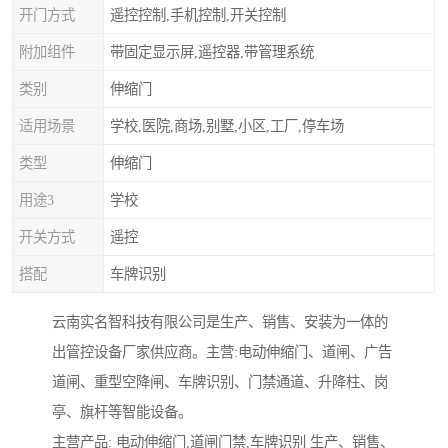
开门方式
遥控控制,手机控制,开关控制
附加组件
带固定显示屏,遥控器,带管理系统
类别
伸缩门
适用场景
学校,医院,商场,别墅,小区,工厂,停车场
类型
伸缩门
用途3
学校
开关方式
遥控
搭配
车牌识别
云南实名智科技有限公司是生产、销售、安装为一体的
出管控设备厂家供应商。主营:电动伸缩门、道闸、广告
道闸、重型空降闸、车牌识别、门禁通道、升降柱、岗
亭、旗杆等智能设备。
主营产品: 电动伸缩门,道闸门禁,车牌识别 生产、销售、