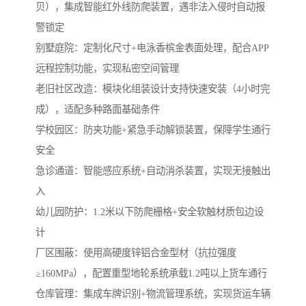
贝），集成智能红外线防爬装置，遇非法入侵时自动报
警锁定
‌别墅庭院‌：定制化尺寸+电泳香槟金表面处理，配合APP
远程控制功能，实现私密空间管理
‌老旧社区改造‌：模块化组装设计支持快速安装（4小时完
成），适配多种路面基础条件
学校园区：防夹功能+紧急手动解锁装置，保障学生通行
安全
急诊通道：智能感应系统+自动消杀装置，实现无接触出
入
幼儿园防护：1.2米以下防爬栅格+安全软触材质包边设
计
厂区围蔽‌：使用高硬度锌铝合金型材（抗拉强度
≥160MPa），配置重型地轮系统承载1.2吨以上货车通行
‌仓库管理‌：集成车牌识别+物流管理系统，实现货运车辆