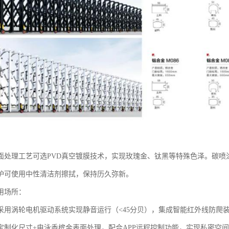
面处理工艺‌可选PVD真空镀膜技术，实现玫瑰金、钛黑等特殊色泽。碳喷涂涂
护可使用中性清洁剂擦拭，保持历久弥新。
用场所：
：采用涡轮电机驱动系统实现静音运行（<45分贝），集成智能红外线防爬
‌：定制化尺寸+电泳香槟金表面处理，配合APP远程控制功能，实现私密空