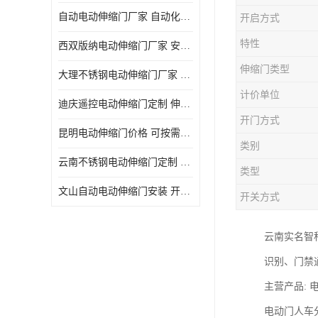
自动电动伸缩门厂家 自动化操作
开启方式
特性
西双版纳电动伸缩门厂家 安全性高
伸缩门类型
大理不锈钢电动伸缩门厂家 适合狭窄通道
计价单位
迪庆遥控电动伸缩门定制 伸缩结构设计
开门方式
昆明电动伸缩门价格 可按需定制
类别
云南不锈钢电动伸缩门定制 自动化操作
类型
文山自动电动伸缩门安装 开启后占用空间小
开关方式
云南实名智
识别、门禁
主营产品:
电动门人车分