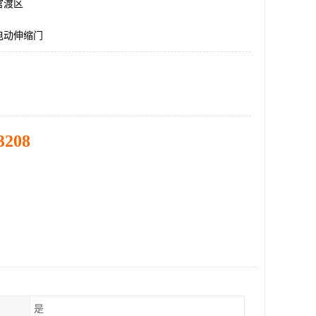
官渡区
电动伸缩门
3208
是