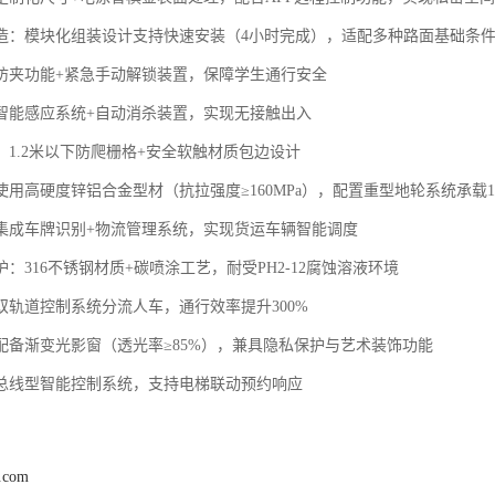
改造‌：模块化组装设计支持快速安装（4小时完成），适配多种路面基础条
防夹功能+紧急手动解锁装置，保障学生通行安全
智能感应系统+自动消杀装置，实现无接触出入
：1.2米以下防爬栅格+安全软触材质包边设计
使用高硬度锌铝合金型材（抗拉强度≥160MPa），配置重型地轮系统承载1
‌：集成车牌识别+物流管理系统，实现货运车辆智能调度
护‌：316不锈钢材质+碳喷涂工艺，耐受PH2-12腐蚀溶液环境
：双轨道控制系统分流人车，通行效率提升300%
：配备渐变光影窗（透光率≥85%），兼具隐私保护与艺术装饰功能
‌：总线型智能控制系统，支持电梯联动预约响应
j.com