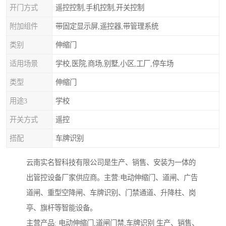
开门方式
遥控控制,手机控制,开关控制
附加组件
带固定显示屏,遥控器,带管理系统
类别
伸缩门
适用场景
学校,医院,商场,别墅,小区,工厂,停车场
类型
伸缩门
用途3
学校
开关方式
遥控
搭配
车牌识别
云南实名智科技有限公司是生产、销售、安装为一体的
出管控设备厂家供应商。主营:电动伸缩门、道闸、广告
道闸、重型空降闸、车牌识别、门禁通道、升降柱、岗
亭、旗杆等智能设备。
主营产品: 电动伸缩门,道闸门禁,车牌识别 生产、销售、