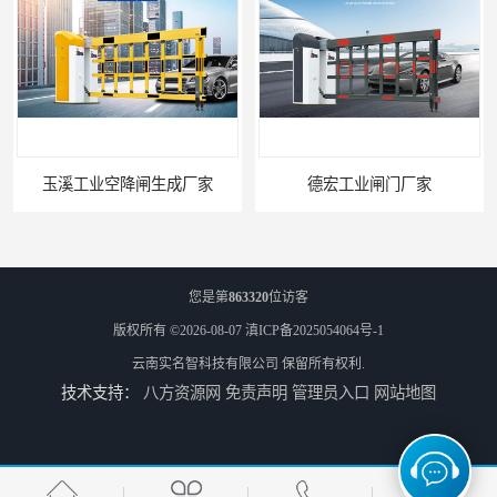
德宏工业闸门厂家
普洱大型闸门厂家
您是第
863320
位访客
版权所有 ©2026-08-07
滇ICP备2025054064号-1
云南实名智科技有限公司
保留所有权利.
技术支持：
八方资源网
免责声明
管理员入口
网站地图
昆明大型闸门生成厂家
迪庆大型双机箱空降闸生成厂家