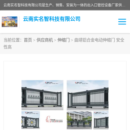
云南实名智科技有限公司是生产、销售、安装为一体的出入口管控设备厂家供应商。主营:电动伸缩门、道闸、广告道闸、重型空降闸、车牌识别、门禁通道、升降柱、岗亭、旗杆等智能设备。主营产品: 电动伸缩门,道闸门禁,车牌识别 生产、销售、安装为一体的出入口管控设备厂家源头供应商。
云南实名智科技有限公司
当前位置：
首页
>
供应商机
>
伸缩门
> 曲靖铝合金电动伸缩门 安全
性高
车牌识别门系列
充电桩系列
广告道闸系列
普通道闸系列
升降门系列
通道闸系列
小门系列
伸缩门