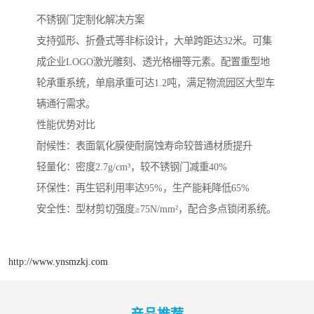
不锈钢门定制化解决方案‌
支持弧形、折叠式等非标设计，大单跨距达32米。可集
成企业LOGO激光雕刻、透光格栅等元素。配置重型地
轮承重系统，单扇承重可达1.2吨，满足物流园区大型车
辆通行需求。
性能优势对比
‌耐候性‌：表面氧化膜使耐腐蚀寿命较普通材质提升
‌轻量化‌：密度2.7g/cm³，较不锈钢门减重40%
‌环保性‌：再生铝利用率达95%，生产能耗降低65%
‌安全性‌：型材剪切强度≥75N/mm²，配合多点锁闭系统。
http://www.ynsmzkj.com