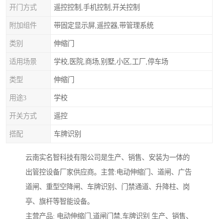
开门方式
遥控控制,手机控制,开关控制
附加组件
带固定显示屏,遥控器,带管理系统
类别
伸缩门
适用场景
学校,医院,商场,别墅,小区,工厂,停车场
类型
伸缩门
用途3
学校
开关方式
遥控
搭配
车牌识别
云南实名智科技有限公司是生产、销售、安装为一体的
出管控设备厂家供应商。主营:电动伸缩门、道闸、广告
道闸、重型空降闸、车牌识别、门禁通道、升降柱、岗
亭、旗杆等智能设备。
主营产品: 电动伸缩门,道闸门禁,车牌识别 生产、销售、