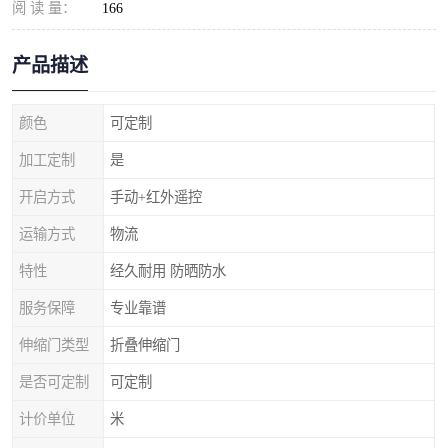
阅 读 量：
166
产品描述
颜色
可定制
加工定制
是
开启方式
手动+红外遥控
运输方式
物流
特性
经久耐用 防晒防水
服务保障
专业靠谱
伸缩门类型
折叠伸缩门
是否可定制
可定制
计价单位
米