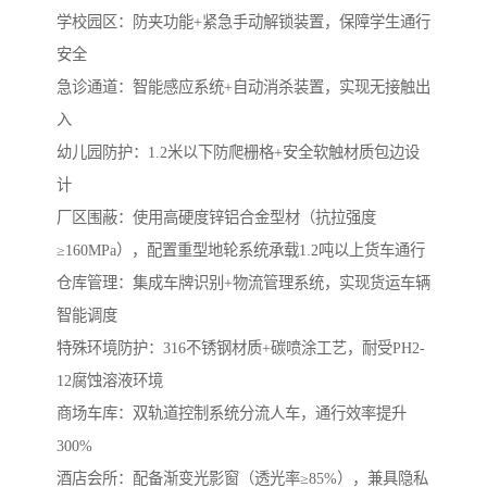
学校园区：防夹功能+紧急手动解锁装置，保障学生通行
安全
急诊通道：智能感应系统+自动消杀装置，实现无接触出
入
幼儿园防护：1.2米以下防爬栅格+安全软触材质包边设
计
厂区围蔽‌：使用高硬度锌铝合金型材（抗拉强度
≥160MPa），配置重型地轮系统承载1.2吨以上货车通行
‌仓库管理‌：集成车牌识别+物流管理系统，实现货运车辆
智能调度
‌特殊环境防护‌：316不锈钢材质+碳喷涂工艺，耐受PH2-
12腐蚀溶液环境
商场车库‌：双轨道控制系统分流人车，通行效率提升
300%
‌酒店会所‌：配备渐变光影窗（透光率≥85%），兼具隐私