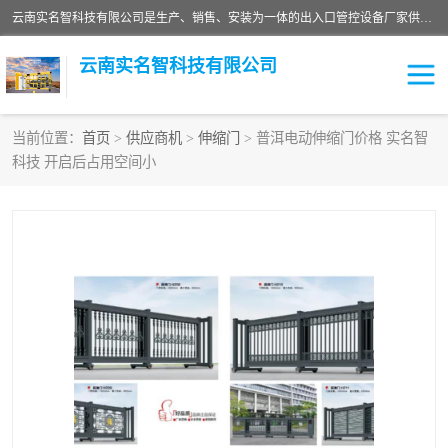
云南实名智科技有限公司是生产、销售、安装为一体的出入口管控设备厂家供应商。主营:电动伸缩门、道闸、广告道闸、重型空降闸、车牌识别、门禁通道、升降柱、岗亭、旗杆等智能设备。主营产品: 电动伸缩门,道闸门禁,车牌识别 生产、销售、安装为一体的出入口管控设备厂家源头供应商。
云南实名智科技有限公司
当前位置：
首页
>
供应商机
>
伸缩门
> 普洱电动伸缩门价格 实名智
科技 开启后占用空间小
车牌识别门系列
充电桩系列
广告道闸系列
普通道闸系列
升降门系列
通道闸系列
小门系列
伸缩门