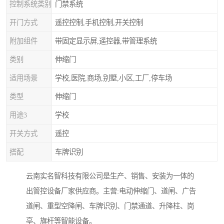
控制系统类别
门禁系统
开门方式
遥控控制,手机控制,开关控制
附加组件
带固定显示屏,遥控器,带管理系统
类别
伸缩门
适用场景
学校,医院,商场,别墅,小区,工厂,停车场
类型
伸缩门
用途3
学校
开关方式
遥控
搭配
车牌识别
云南实名智科技有限公司是生产、销售、安装为一体的
出管控设备厂家供应商。主营:电动伸缩门、道闸、广告
道闸、重型空降闸、车牌识别、门禁通道、升降柱、岗
亭、旗杆等智能设备。