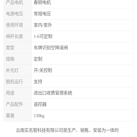
产品电机
春铜电机
电源电压
常规电压
使用环境
室内/室外
闸杆长度
1-6可定制
类型
车牌识别空降道闸
规格
定制
补光灯
开/关控制
脱机运行
支持
用途
进出口收费管理系统
产品配件
遥控器
重量
130kg
云南实名智科技有限公司是生产、销售、安装为一体的