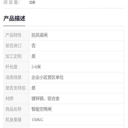
阅 读 量：
110
产品描述
产品特性
抗风道闸
是否进口
否
加工定制
是
杆长度
2-6米
适用场景
企业小区营区单位
是否支持加工定制
是
材质
镀锌钢、铝合金
商品名称
智能空降闸
机身重量
150KG