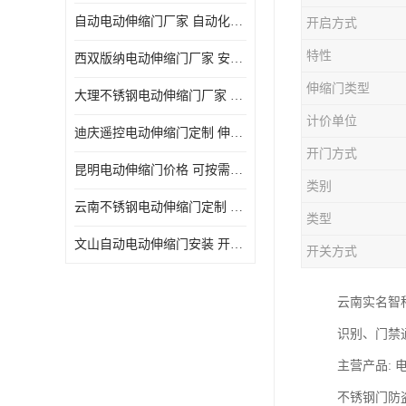
自动电动伸缩门厂家 自动化操作
开启方式
特性
西双版纳电动伸缩门厂家 安全性高
伸缩门类型
大理不锈钢电动伸缩门厂家 适合狭窄通道
计价单位
迪庆遥控电动伸缩门定制 伸缩结构设计
开门方式
昆明电动伸缩门价格 可按需定制
类别
云南不锈钢电动伸缩门定制 自动化操作
类型
文山自动电动伸缩门安装 开启后占用空间小
开关方式
云南实名智
识别、门禁
主营产品:
不锈钢门防