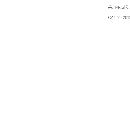
采用多点嵌
GA/T73-