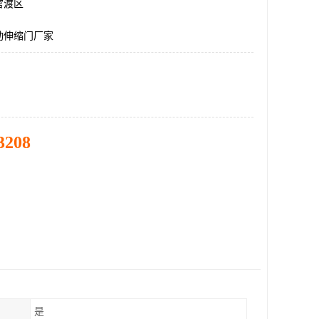
官渡区
动伸缩门厂家
3208
是