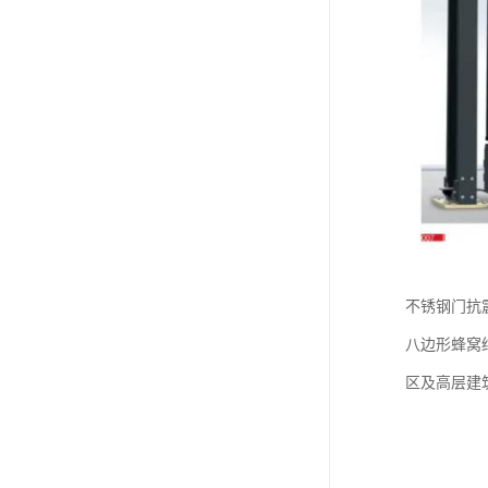
不锈钢门抗震
八边形蜂窝结
区及高层建