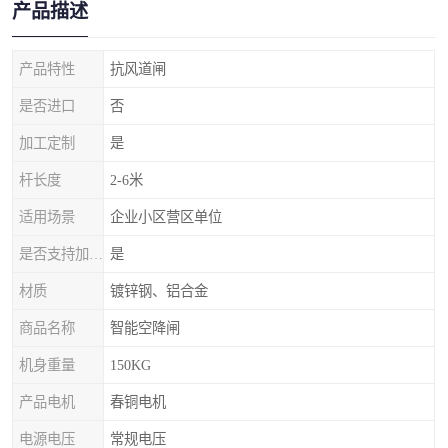
产品描述
产品特性
抗风道闸
是否进口
否
加工定制
是
杆长度
2-6米
适用场景
企业小区营区单位
是否支持加工定制
是
材质
镀锌钢、铝合金
商品名称
智能空降闸
机身重量
150KG
产品电机
春铜电机
电源电压
常规电压