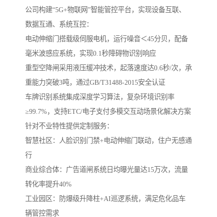
公司构建“5G+物联网”智能管控平台，实现设备互联、
数据互通、系统互控：
电动伸缩门搭载级伺服电机，运行噪音＜45分贝，配备
毫米波感应系统，实现0.1秒障碍物识别响应
重型空降闸采用液压缓冲技术，起落速度达0.6秒/次，承
重能力突破3吨，通过GB/T31488-2015安全认证
车牌识别系统集成深度学习算法，复杂环境识别率
≥99.7%，支持ETC/电子支付多模交互动场景化解决方案‌
针对不业特性提供定制服务：
‌智慧社区‌：人脸识别门禁+电动伸缩门联动，住户无感通
行
‌商业综合体‌：广告道闸系统日均曝光量达15万次，流量
转化率提升40%
‌工业园区‌：防爆级升降柱+AI巡逻系统，满足危化品车
辆管控需求