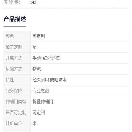
阅 读 量：
143
产品描述
颜色
可定制
加工定制
是
开启方式
手动+红外遥控
运输方式
物流
特性
经久耐用 防晒防水
服务保障
专业靠谱
伸缩门类型
折叠伸缩门
是否可定制
可定制
计价单位
米