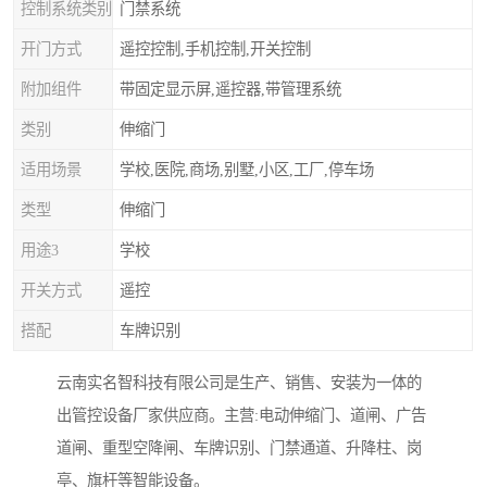
控制系统类别
门禁系统
开门方式
遥控控制,手机控制,开关控制
附加组件
带固定显示屏,遥控器,带管理系统
类别
伸缩门
适用场景
学校,医院,商场,别墅,小区,工厂,停车场
类型
伸缩门
用途3
学校
开关方式
遥控
搭配
车牌识别
云南实名智科技有限公司是生产、销售、安装为一体的
出管控设备厂家供应商。主营:电动伸缩门、道闸、广告
道闸、重型空降闸、车牌识别、门禁通道、升降柱、岗
亭、旗杆等智能设备。