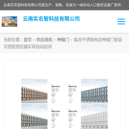
云南实名智科技有限公司是生产、销售、安装为一体的出入口管控设备厂家供应商。主营:电动伸缩门、道闸、广告道闸、重型空降闸、车牌识别、门禁通道、升降柱、岗亭、旗杆等智能设备。主营产品: 电动伸缩门,道闸门禁,车牌识别 生产、销售、安装为一体的出入口管控设备厂家源头供应商。
云南实名智科技有限公司
当前位置：
首页
>
供应商机
>
伸缩门
> 临沧不锈钢电动伸缩门安装
可搭配感应器实现自动启闭
车牌识别门系列
充电桩系列
广告道闸系列
普通道闸系列
升降门系列
通道闸系列
小门系列
伸缩门