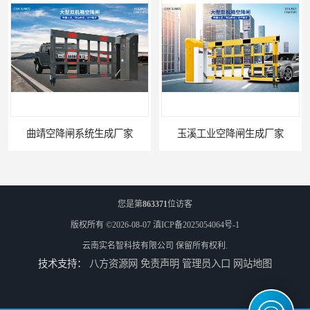
曲靖空降闸系统生成厂家
玉溪工业空降闸生成厂家
您是第
863371
位访客
版权所有 ©2026-08-07
滇ICP备2025054064号-1
云南实名智科技有限公司
保留所有权利.
技术支持：
八方资源网
免责声明
管理员入口
网站地图
德宏工业闸门厂家
普洱大型闸门厂家