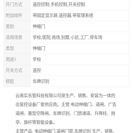
开门方式
遥控控制,手机控制,开关控制
附加组件
带固定显示屏,遥控器,带管理系统
类别
伸缩门
适用场景
学校,医院,商场,别墅,小区,工厂,停车场
类型
伸缩门
用途3
学校
开关方式
遥控
搭配
车牌识别
云南实名智科技有限公司是生产、销售、安装为一体的
出管控设备厂家供应商。主营:电动伸缩门、道闸、广告
道闸、重型空降闸、车牌识别、门禁通道、升降柱、岗
亭、旗杆等智能设备。
主营产品: 电动伸缩门,道闸门禁,车牌识别 生产、销售、