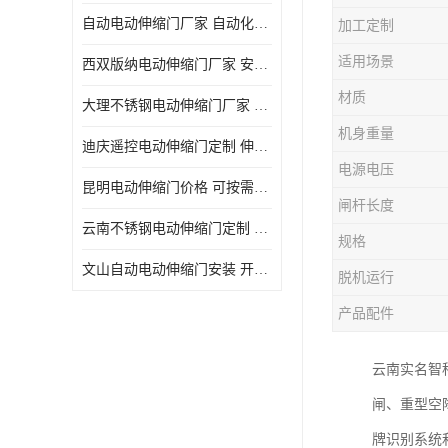
自动电动伸缩门厂家 自动化操作
加工定制
适用场景
西双版纳电动伸缩门厂家 安全性高
材质
大理不锈钢电动伸缩门厂家 适合狭窄通道
机身重量
迪庆遥控电动伸缩门定制 伸缩结构设计
电源电压
昆明电动伸缩门价格 可按需定制
闸杆长度
云南不锈钢电动伸缩门定制 自动化操作
规格
文山自动电动伸缩门安装 开启后占用空间小
脱机运行
产品配件
云南实名智
闸、重型空
牌识别系统