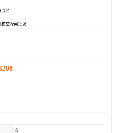
官渡区
机箱空降闸批发
3208
否