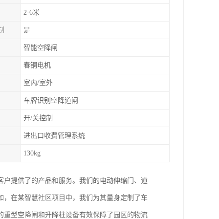
2-6米
制
是
智能空降闸
春铜电机
室内/室外
车牌识别空降道闸
开/关控制
进出口收费管理系统
130kg
客户提供了的产品和服务。我们的电动伸缩门、道
如，在某智慧社区项目中，我们为其量身定制了车
的重型空降闸和升降柱设备有效保障了园区的物流