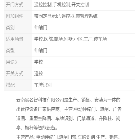
开门方式
遥控控制,手机控制,开关控制
附加组件
带固定显示屏,遥控器,带管理系统
类别
伸缩门
适用场景
学校,医院,商场,别墅,小区,工厂,停车场
类型
伸缩门
用途3
学校
开关方式
遥控
搭配
车牌识别
云南实名智科技有限公司是生产、销售、安装为一体的
出管控设备厂家供应商。主营:电动伸缩门、道闸、广告
道闸、重型空降闸、车牌识别、门禁通道、升降柱、岗
亭、旗杆等智能设备。
主营产品: 电动伸缩门,道闸门禁,车牌识别 生产、销售、