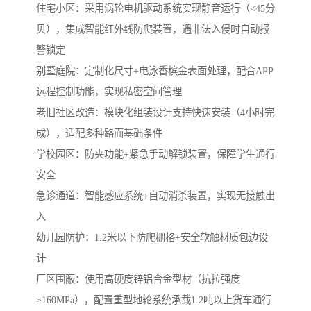
住宅小区‌：采用涡轮电机驱动系统实现静音运行（<45分
贝），集成智能红外线防爬装置，遇非法入侵时自动报
警锁定
‌别墅庭院‌：定制化尺寸+电泳香槟金表面处理，配合APP
远程控制功能，实现私密空间管理
‌老旧社区改造‌：模块化组装设计支持快速安装（4小时完
成），适配多种路面基础条件
学校园区：防夹功能+紧急手动解锁装置，保障学生通行
安全
急诊通道：智能感应系统+自动消杀装置，实现无接触出
入
幼儿园防护：1.2米以下防爬栅格+安全软触材质包边设
计
厂区围蔽‌：使用高硬度锌铝合金型材（抗拉强度
≥160MPa），配置重型地轮系统承载1.2吨以上货车通行