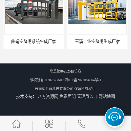
曲靖空降闸系统生成厂家
玉溪工业空降闸生成厂家
您是第
862525
位访客
版权所有 ©2026-08-07
滇ICP备2025054064号-1
云南实名智科技有限公司
保留所有权利.
技术支持：
八方资源网
免责声明
管理员入口
网站地图
德宏工业闸门厂家
普洱大型闸门厂家