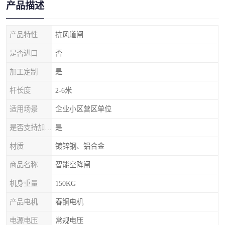
产品描述
产品特性
抗风道闸
是否进口
否
加工定制
是
杆长度
2-6米
适用场景
企业小区营区单位
是否支持加工定制
是
材质
镀锌钢、铝合金
商品名称
智能空降闸
机身重量
150KG
产品电机
春铜电机
电源电压
常规电压