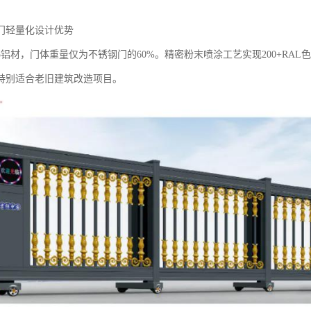
门轻量化设计优势‌
-T5铝材，门体重量仅为不锈钢门的60%。精密粉末喷涂工艺实现200+R
特别适合老旧建筑改造项目。