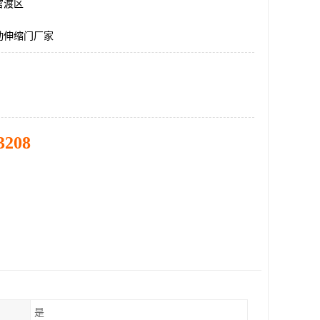
官渡区
动伸缩门厂家
3208
是