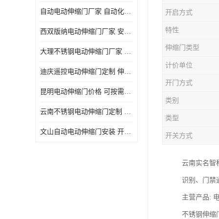
自动电动伸缩门厂家 自动化操作
开启方式
特性
西双版纳电动伸缩门厂家 安全性高
伸缩门类型
大理不锈钢电动伸缩门厂家 适合狭窄通道
计价单位
迪庆遥控电动伸缩门定制 伸缩结构设计
开门方式
昆明电动伸缩门价格 可按需定制
类别
云南不锈钢电动伸缩门定制 自动化操作
类型
文山自动电动伸缩门安装 开启后占用空间小
开关方式
云南实名智
识别、门禁
主营产品:
不锈钢伸缩