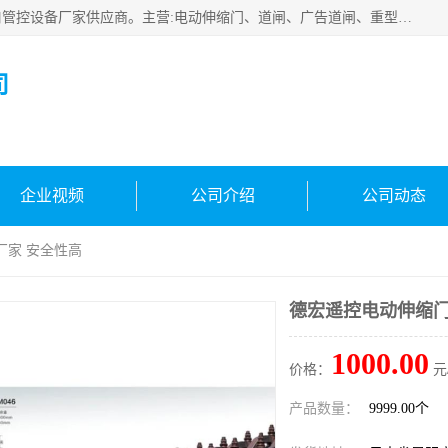
云南实名智科技有限公司是生产、销售、安装为一体的出入口管控设备厂家供应商。主营:电动伸缩门、道闸、广告道闸、重型空降闸、车牌识别、门禁通道、升降柱、岗亭、旗杆等智能设备。主营产品: 电动伸缩门,道闸门禁,车牌识别 生产、销售、安装为一体的出入口管控设备厂家源头供应商。
司
企业视频
公司介绍
公司动态
厂家 安全性高
德宏遥控电动伸缩门
1000.00
价格：
元
产品数量：
9999.00个