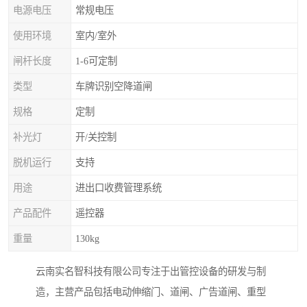
电源电压
常规电压
使用环境
室内/室外
闸杆长度
1-6可定制
类型
车牌识别空降道闸
规格
定制
补光灯
开/关控制
脱机运行
支持
用途
进出口收费管理系统
产品配件
遥控器
重量
130kg
云南实名智科技有限公司专注于出管控设备的研发与制
造，主营产品包括电动伸缩门、道闸、广告道闸、重型