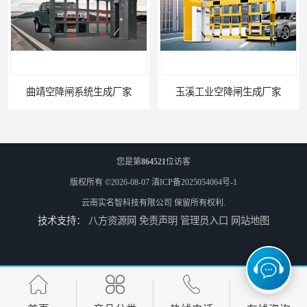
曲靖空降闸系统生成厂家
玉溪工业空降闸生成厂家
您是第
864521
位访客
版权所有 ©2026-08-07
滇ICP备2025054064号-1
云南实名智科技有限公司
保留所有权利.
技术支持：
八方资源网
免责声明
管理员入口
网站地图
德宏工业闸门厂家
普洱大型闸门厂家