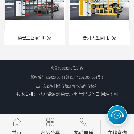
德宏工业闸门厂家
普洱大型闸门厂家
您是第
883246
位访客
版权所有 ©2026-08-11
滇ICP备2025054064号-1
云南实名智科技有限公司
保留所有权利.
技术支持：
八方资源网
免责声明
管理员入口
网站地图
昆明大型闸门生成厂家
迪庆大型双机箱空降闸生成厂家
首页
产品分类
热线电话
在线咨询