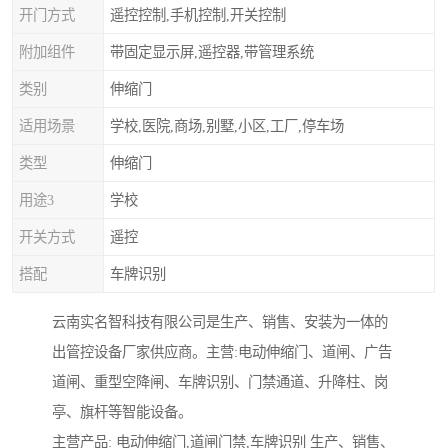
开门方式
遥控控制,手机控制,开关控制
附加组件
带固定显示屏,遥控器,带管理系统
类别
伸缩门
适用场景
学校,医院,商场,别墅,小区,工厂,停车场
类型
伸缩门
用途3
学校
开关方式
遥控
搭配
车牌识别
云南实名智科技有限公司是生产、销售、安装为一体的
出管控设备厂家供应商。主营:电动伸缩门、道闸、广告
道闸、重型空降闸、车牌识别、门禁通道、升降柱、岗
亭、旗杆等智能设备。
主营产品: 电动伸缩门,道闸门禁,车牌识别 生产、销售、