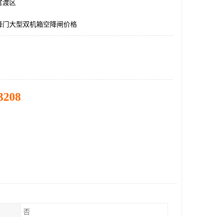
官渡区
降门大型双机箱空降闸价格
3208
否