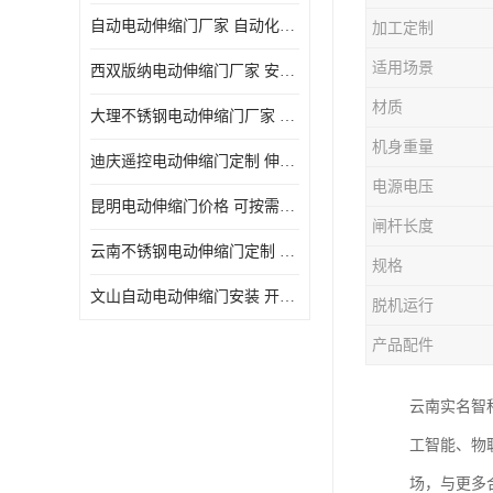
自动电动伸缩门厂家 自动化操作
加工定制
适用场景
西双版纳电动伸缩门厂家 安全性高
材质
大理不锈钢电动伸缩门厂家 适合狭窄通道
机身重量
迪庆遥控电动伸缩门定制 伸缩结构设计
电源电压
昆明电动伸缩门价格 可按需定制
闸杆长度
云南不锈钢电动伸缩门定制 自动化操作
规格
文山自动电动伸缩门安装 开启后占用空间小
脱机运行
产品配件
云南实名智
工智能、物
场，与更多