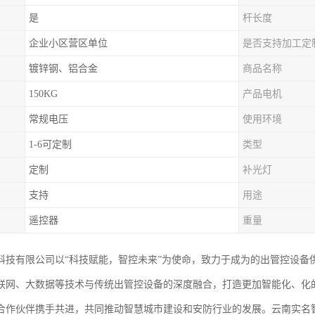
是
杆长度
企业小区营区单位
是否支持加工定
镀锌钢、铝合金
商品名称
150KG
产品电机
常规电压
使用环境
1-6可定制
类型
定制
补光灯
支持
用途
遥控器
重量
科技有限公司以“科技赋能，智控未来”为使命，致力于成为的出管控设备
联网、大数据等技术与传统出管控设备的深度融合，打造更加智能化、化
合作伙伴携手共进，共同推动智慧城市建设和安防行业的发展。云南实名