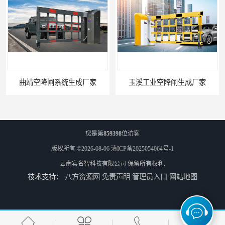
曲靖空降闸系统生成厂家
玉溪工业空降闸生成厂家
您是第
859398
位访客
版权所有 ©2026-08-06
滇ICP备2025054064号-1
云南实名智科技有限公司
保留所有权利.
技术支持：
八方资源网
免责声明
管理员入口
网站地图
德宏工业闸门厂家
普洱大型闸门厂家