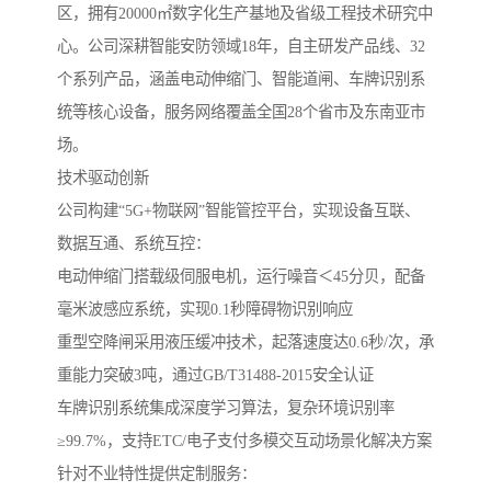
区，拥有20000㎡数字化生产基地及省级工程技术研究中
心。公司深耕智能安防领域18年，自主研发产品线、32
个系列产品，涵盖电动伸缩门、智能道闸、车牌识别系
统等核心设备，服务网络覆盖全国28个省市及东南亚市
场。
‌技术驱动创新‌
公司构建“5G+物联网”智能管控平台，实现设备互联、
数据互通、系统互控：
电动伸缩门搭载级伺服电机，运行噪音＜45分贝，配备
毫米波感应系统，实现0.1秒障碍物识别响应
重型空降闸采用液压缓冲技术，起落速度达0.6秒/次，承
重能力突破3吨，通过GB/T31488-2015安全认证
车牌识别系统集成深度学习算法，复杂环境识别率
≥99.7%，支持ETC/电子支付多模交互动场景化解决方案‌
针对不业特性提供定制服务：