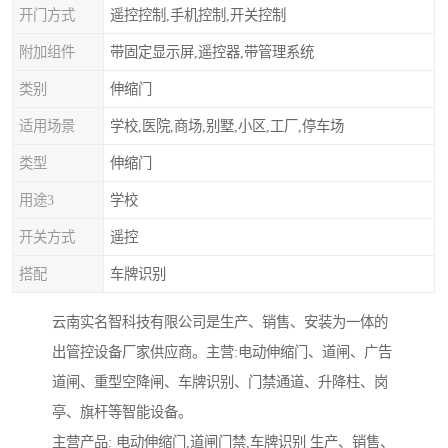
开门方式
遥控控制,手机控制,开关控制
附加组件
带固定显示屏,遥控器,带管理系统
类别
伸缩门
适用场景
学校,医院,商场,别墅,小区,工厂,停车场
类型
伸缩门
用途3
学校
开关方式
遥控
搭配
车牌识别
云南实名智科技有限公司是生产、销售、安装为一体的
出管控设备厂家供应商。主营:电动伸缩门、道闸、广告
道闸、重型空降闸、车牌识别、门禁通道、升降柱、岗
亭、旗杆等智能设备。
主营产品: 电动伸缩门,道闸门禁,车牌识别 生产、销售、