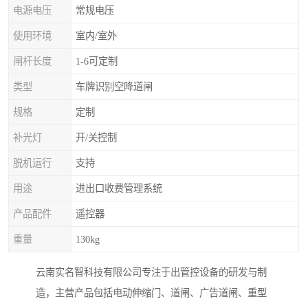
电源电压
常规电压
使用环境
室内/室外
闸杆长度
1-6可定制
类型
车牌识别空降道闸
规格
定制
补光灯
开/关控制
脱机运行
支持
用途
进出口收费管理系统
产品配件
遥控器
重量
130kg
云南实名智科技有限公司专注于出管控设备的研发与制
造，主营产品包括电动伸缩门、道闸、广告道闸、重型