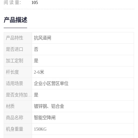
阅 读 量：
105
产品描述
产品特性
抗风道闸
是否进口
否
加工定制
是
杆长度
2-6米
适用场景
企业小区营区单位
是否支持加工定制
是
材质
镀锌钢、铝合金
商品名称
智能空降闸
机身重量
150KG