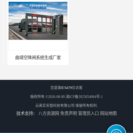
曲靖空降闸系统生成厂家
玉溪工业空降闸生成厂家
您是第
874479
位访客
版权所有 ©2026-08-09
滇ICP备2025054064号-1
云南实名智科技有限公司
保留所有权利.
技术支持：
八方资源网
免责声明
管理员入口
网站地图
德宏工业闸门厂家
普洱大型闸门厂家