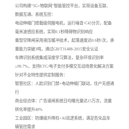
公司构建“5G+物联网”智能管控平台，实现设备互联、
数据互通、系统互控：
电动伸缩门搭载级伺服电机，运行噪音＜45分贝，配备
毫米波感应系统，实现0.1秒障碍物识别响应
重型空降闸采用液压缓冲技术，起落速度达0.6秒/次，承
重能力突破3吨，通过GB/T31488-2015安全认证
车牌识别系统集成深度学习算法，复杂环境识别率
≥99.7%，支持ETC/电子支付多模交互动场景化解决方案‌
针对不业特性提供定制服务：
‌智慧社区‌：人脸识别门禁+电动伸缩门联动，住户无感通
行
‌商业综合体‌：广告道闸系统日均曝光量达15万次，流量
转化率提升40%
‌工业园区‌：防爆级升降柱+AI巡逻系统，满足危化品车
辆管控需求