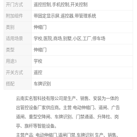
开门方式
遥控控制,手机控制,开关控制
附加组件
带固定显示屏,遥控器,带管理系统
类别
伸缩门
适用场景
学校,医院,商场,别墅,小区,工厂,停车场
类型
伸缩门
用途3
学校
开关方式
遥控
搭配
车牌识别
云南实名智科技有限公司是生产、销售、安装为一体的
出管控设备厂家供应商。主营:电动伸缩门、道闸、广告
道闸、重型空降闸、车牌识别、门禁通道、升降柱、岗
亭、旗杆等智能设备。
主营产品: 电动伸缩门,道闸门禁,车牌识别 生产、销售、