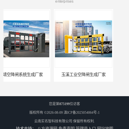
enterprises
玉溪工业空降闸生成厂家
您是第
875199
位访客
版权所有 ©2026-08-09
滇ICP备2025054064号-1
云南实名智科技有限公司
保留所有权利.
技术支持：
八方资源网
免责声明
管理员入口
网站地图