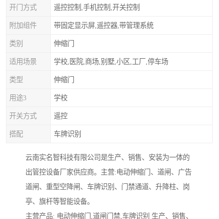
开门方式
遥控控制,手机控制,开关控制
附加组件
带固定显示屏,遥控器,带管理系统
类别
伸缩门
适用场景
学校,医院,商场,别墅,小区,工厂,停车场
类型
伸缩门
用途3
学校
开关方式
遥控
搭配
车牌识别
云南实名智科技有限公司是生产、销售、安装为一体的
出管控设备厂家供应商。主营:电动伸缩门、道闸、广告
道闸、重型空降闸、车牌识别、门禁通道、升降柱、岗
亭、旗杆等智能设备。
主营产品: 电动伸缩门,道闸门禁,车牌识别 生产、销售、