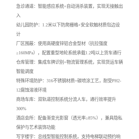
急诊通道：智能感应系统+自动消杀装置，实现无接触出
入
幼儿园防护：1.2米以下防爬栅格+安全软触材质包边设
计
厂区围蔽‌：使用高硬度锌铝合金型材（抗拉强度
≥160MPa），配置重型地轮系统承载1.2吨以上货车通行
‌仓库管理‌：集成车牌识别+物流管理系统，实现货运车辆
智能调度
‌特殊环境防护‌：316不锈钢材质+碳喷涂工艺，耐受PH2-
12腐蚀溶液环境
商场车库‌：双轨道控制系统分流人车，通行效率提升
300%
‌酒店会所‌：配备渐变光影窗（透光率≥85%），兼具隐私
保护与艺术装饰功能
‌写字楼宇‌：总线型智能控制系统，支持电梯联动预约响