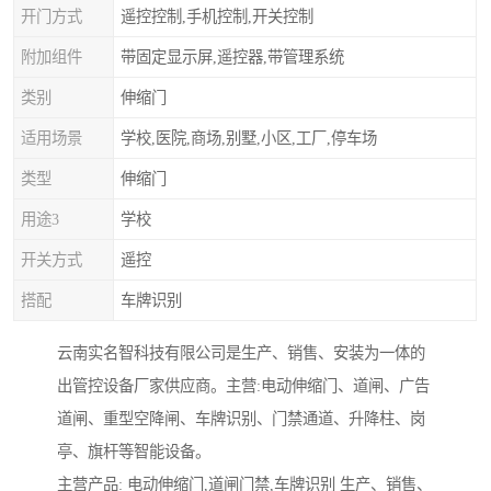
开门方式
遥控控制,手机控制,开关控制
附加组件
带固定显示屏,遥控器,带管理系统
类别
伸缩门
适用场景
学校,医院,商场,别墅,小区,工厂,停车场
类型
伸缩门
用途3
学校
开关方式
遥控
搭配
车牌识别
云南实名智科技有限公司是生产、销售、安装为一体的
出管控设备厂家供应商。主营:电动伸缩门、道闸、广告
道闸、重型空降闸、车牌识别、门禁通道、升降柱、岗
亭、旗杆等智能设备。
主营产品: 电动伸缩门,道闸门禁,车牌识别 生产、销售、