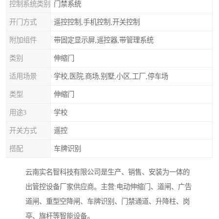
控制系统类别
门禁系统
开门方式
遥控控制,手机控制,开关控制
附加组件
带固定显示屏,遥控器,带管理系统
类别
伸缩门
适用场景
学校,医院,商场,别墅,小区,工厂,停车场
类型
伸缩门
用途3
学校
开关方式
遥控
搭配
车牌识别
云南实名智科技有限公司是生产、销售、安装为一体的
出管控设备厂家供应商。主营:电动伸缩门、道闸、广告
道闸、重型空降闸、车牌识别、门禁通道、升降柱、岗
亭、旗杆等智能设备。