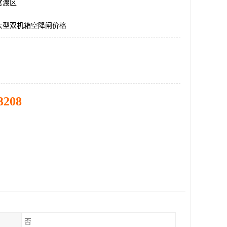
官渡区
大型双机箱空降闸价格
3208
否