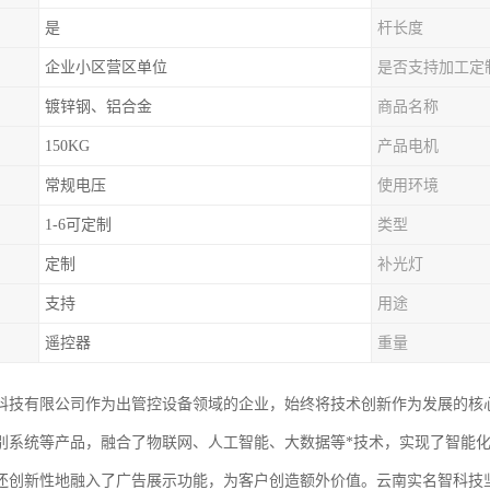
是
杆长度
企业小区营区单位
是否支持加工定
镀锌钢、铝合金
商品名称
150KG
产品电机
常规电压
使用环境
1-6可定制
类型
定制
补光灯
支持
用途
遥控器
重量
科技有限公司作为出管控设备领域的企业，始终将技术创新作为发展的核
别系统等产品，融合了物联网、人工智能、大数据等*技术，实现了智能
还创新性地融入了广告展示功能，为客户创造额外价值。云南实名智科技