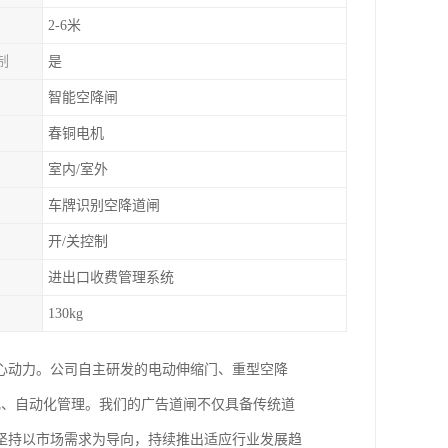
2-6米
制
是
智能空降闸
春铜电机
室内/室外
车牌识别空降道闸
开/关控制
进出口收费管理系统
130kg
心动力。公司自主研发的电动伸缩门、重型空降
化、自动化管理。我们的广告道闸不仅具备传统道
坚持以市场需求为导向，持续推出适应行业发展趋