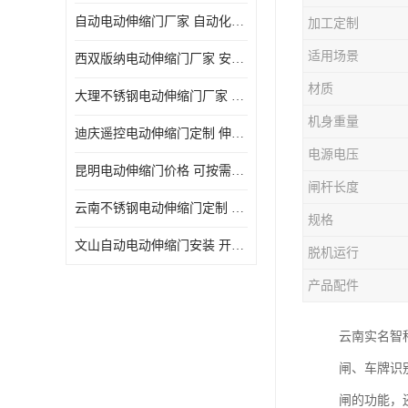
自动电动伸缩门厂家 自动化操作
加工定制
适用场景
西双版纳电动伸缩门厂家 安全性高
材质
大理不锈钢电动伸缩门厂家 适合狭窄通道
机身重量
迪庆遥控电动伸缩门定制 伸缩结构设计
电源电压
昆明电动伸缩门价格 可按需定制
闸杆长度
云南不锈钢电动伸缩门定制 自动化操作
规格
文山自动电动伸缩门安装 开启后占用空间小
脱机运行
产品配件
云南实名智
闸、车牌识
闸的功能，