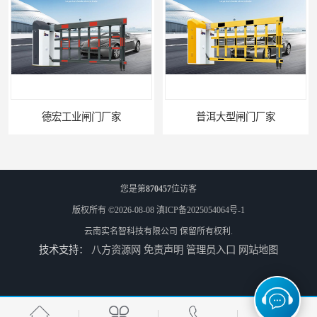
普洱大型闸门厂家
您是第
870457
位访客
版权所有 ©2026-08-08
滇ICP备2025054064号-1
云南实名智科技有限公司
保留所有权利.
技术支持：
八方资源网
免责声明
管理员入口
网站地图
昆明大型闸门生成厂家
迪庆大型双机箱空降闸生成厂家