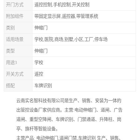
开门方式
遥控控制,手机控制,开关控制
附加组件
带固定显示屏,遥控器,带管理系统
类别
伸缩门
适用场景
学校,医院,商场,别墅,小区,工厂,停车场
类型
伸缩门
用途3
学校
开关方式
遥控
搭配
车牌识别
云南实名智科技有限公司是生产、销售、安装为一体的
出管控设备厂家供应商。主营:电动伸缩门、道闸、广告
道闸、重型空降闸、车牌识别、门禁通道、升降柱、岗
亭、旗杆等智能设备。
主营产品: 电动伸缩门,道闸门禁,车牌识别 生产、销售、