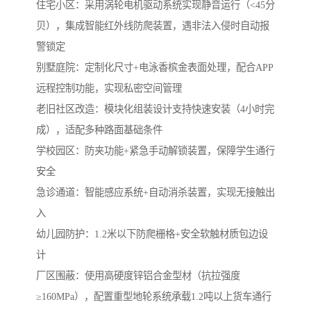
住宅小区‌：采用涡轮电机驱动系统实现静音运行（<45分
贝），集成智能红外线防爬装置，遇非法入侵时自动报
警锁定
‌别墅庭院‌：定制化尺寸+电泳香槟金表面处理，配合APP
远程控制功能，实现私密空间管理
‌老旧社区改造‌：模块化组装设计支持快速安装（4小时完
成），适配多种路面基础条件
学校园区：防夹功能+紧急手动解锁装置，保障学生通行
安全
急诊通道：智能感应系统+自动消杀装置，实现无接触出
入
幼儿园防护：1.2米以下防爬栅格+安全软触材质包边设
计
厂区围蔽‌：使用高硬度锌铝合金型材（抗拉强度
≥160MPa），配置重型地轮系统承载1.2吨以上货车通行