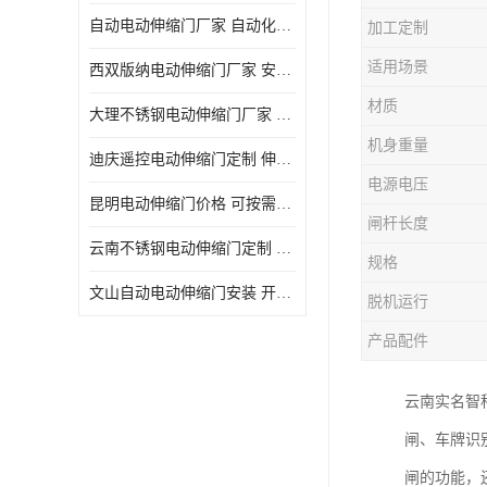
自动电动伸缩门厂家 自动化操作
加工定制
适用场景
西双版纳电动伸缩门厂家 安全性高
材质
大理不锈钢电动伸缩门厂家 适合狭窄通道
机身重量
迪庆遥控电动伸缩门定制 伸缩结构设计
电源电压
昆明电动伸缩门价格 可按需定制
闸杆长度
云南不锈钢电动伸缩门定制 自动化操作
规格
文山自动电动伸缩门安装 开启后占用空间小
脱机运行
产品配件
云南实名智
闸、车牌识
闸的功能，