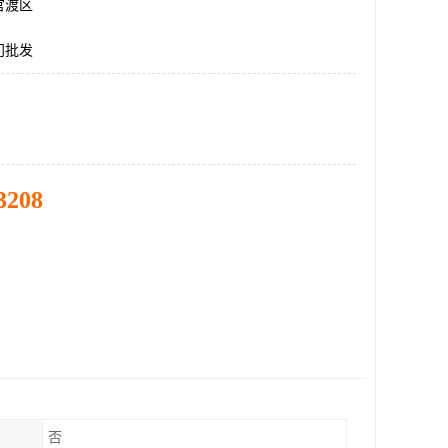
官渡区
门批发
3208
否