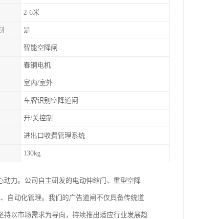
2-6米
制
是
智能空降闸
春铜电机
室内/室外
车牌识别空降道闸
开/关控制
进出口收费管理系统
130kg
心动力。公司自主研发的电动伸缩门、重型空降
化、自动化管理。我们的广告道闸不仅具备传统道
坚持以市场需求为导向，持续推出适应行业发展趋