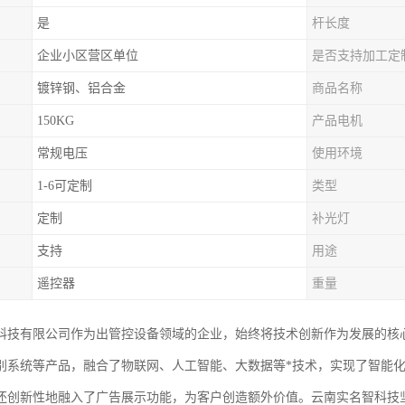
是
杆长度
企业小区营区单位
是否支持加工定
镀锌钢、铝合金
商品名称
150KG
产品电机
常规电压
使用环境
1-6可定制
类型
定制
补光灯
支持
用途
遥控器
重量
科技有限公司作为出管控设备领域的企业，始终将技术创新作为发展的核
别系统等产品，融合了物联网、人工智能、大数据等*技术，实现了智能
还创新性地融入了广告展示功能，为客户创造额外价值。云南实名智科技