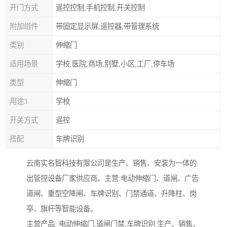
开门方式
遥控控制,手机控制,开关控制
附加组件
带固定显示屏,遥控器,带管理系统
类别
伸缩门
适用场景
学校,医院,商场,别墅,小区,工厂,停车场
类型
伸缩门
用途3
学校
开关方式
遥控
搭配
车牌识别
云南实名智科技有限公司是生产、销售、安装为一体的
出管控设备厂家供应商。主营:电动伸缩门、道闸、广告
道闸、重型空降闸、车牌识别、门禁通道、升降柱、岗
亭、旗杆等智能设备。
主营产品: 电动伸缩门,道闸门禁,车牌识别 生产、销售、