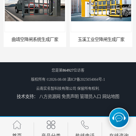
曲靖空降闸系统生成厂家
玉溪工业空降闸生成厂家
您是第
864927
位访客
版权所有 ©2026-08-08
滇ICP备2025054064号-1
云南实名智科技有限公司
保留所有权利.
技术支持：
八方资源网
免责声明
管理员入口
网站地图
德宏工业闸门厂家
普洱大型闸门厂家
首页
产品分类
热线电话
在线咨询