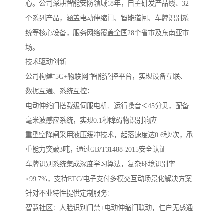
心。公司深耕智能安防领域18年，自主研发产品线、32
个系列产品，涵盖电动伸缩门、智能道闸、车牌识别系
统等核心设备，服务网络覆盖全国28个省市及东南亚市
场。
‌技术驱动创新‌
公司构建“5G+物联网”智能管控平台，实现设备互联、
数据互通、系统互控：
电动伸缩门搭载级伺服电机，运行噪音＜45分贝，配备
毫米波感应系统，实现0.1秒障碍物识别响应
重型空降闸采用液压缓冲技术，起落速度达0.6秒/次，承
重能力突破3吨，通过GB/T31488-2015安全认证
车牌识别系统集成深度学习算法，复杂环境识别率
≥99.7%，支持ETC/电子支付多模交互动场景化解决方案‌
针对不业特性提供定制服务：
‌智慧社区‌：人脸识别门禁+电动伸缩门联动，住户无感通