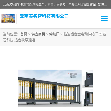
云南实名智科技有限公司是生产、销售、安装为一体的出入口管控设备厂家供应商。主营:电动伸缩门、道闸、广告道闸、重型空降闸、车牌识别、门禁通道、升降柱、岗亭、旗杆等智能设备。主营产品: 电动伸缩门,道闸门禁,车牌识别 生产、销售、安装为一体的出入口管控设备厂家源头供应商。
云南实名智科技有限公司
当前位置：
首页
>
供应商机
>
伸缩门
> 临沧铝合金电动伸缩门 实名
智科技 适合狭窄通道
车牌识别门系列
充电桩系列
广告道闸系列
普通道闸系列
升降门系列
通道闸系列
小门系列
伸缩门