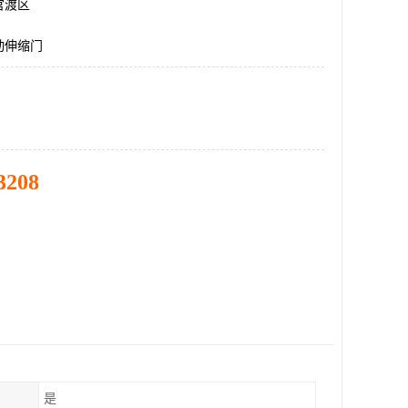
官渡区
动伸缩门
3208
是