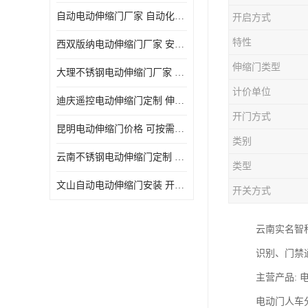
自动电动伸缩门厂家 自动化操作
开启方式
特性
西双版纳电动伸缩门厂家 安全性高
伸缩门类型
大理不锈钢电动伸缩门厂家 适合狭窄通道
计价单位
迪庆遥控电动伸缩门定制 伸缩结构设计
开门方式
昆明电动伸缩门价格 可按需定制
类别
云南不锈钢电动伸缩门定制 自动化操作
类型
文山自动电动伸缩门安装 开启后占用空间小
开关方式
云南实名智
识别、门禁
主营产品:
电动门人车分