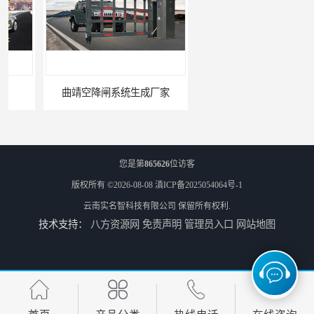
曲靖空降闸系统生成厂家
玉溪工业空降闸生成厂家
您是第
865626
位访客
版权所有 ©2026-08-08
滇ICP备2025054064号-1
云南实名智科技有限公司
保留所有权利.
技术支持：
八方资源网
免责声明
管理员入口
网站地图
德宏工业闸门厂家
普洱大型闸门厂家