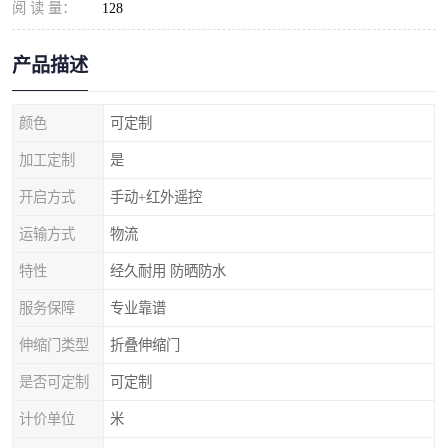
阅 读 量：
128
产品描述
颜色
可定制
加工定制
是
开启方式
手动+红外遥控
运输方式
物流
特性
经久耐用 防晒防水
服务保障
专业靠谱
伸缩门类型
折叠伸缩门
是否可定制
可定制
计价单位
米