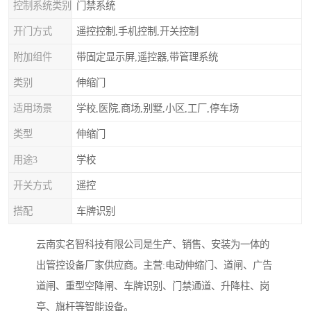
控制系统类别
门禁系统
开门方式
遥控控制,手机控制,开关控制
附加组件
带固定显示屏,遥控器,带管理系统
类别
伸缩门
适用场景
学校,医院,商场,别墅,小区,工厂,停车场
类型
伸缩门
用途3
学校
开关方式
遥控
搭配
车牌识别
云南实名智科技有限公司是生产、销售、安装为一体的
出管控设备厂家供应商。主营:电动伸缩门、道闸、广告
道闸、重型空降闸、车牌识别、门禁通道、升降柱、岗
亭、旗杆等智能设备。