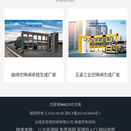
enterprises
玉溪工业空降闸生成厂家
您是第
866125
位访客
版权所有 ©2026-08-08
滇ICP备2025054064号-1
云南实名智科技有限公司
保留所有权利.
技术支持：
八方资源网
免责声明
管理员入口
网站地图