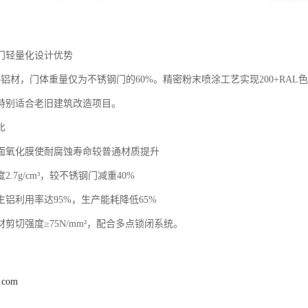
门轻量化设计优势‌
-T5铝材，门体重量仅为不锈钢门的60%。精密粉末喷涂工艺实现200+R
特别适合老旧建筑改造项目。
比
：表面氧化膜使耐腐蚀寿命较普通材质提升
度2.7g/cm³，较不锈钢门减重40%
再生铝利用率达95%，生产能耗降低65%
型材剪切强度≥75N/mm²，配合多点锁闭系统。
j.com