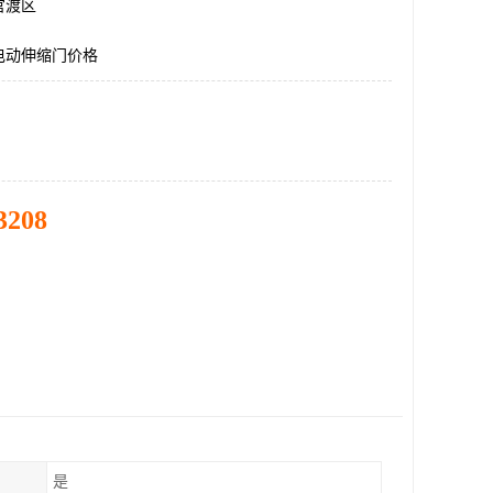
官渡区
电动伸缩门价格
3208
是