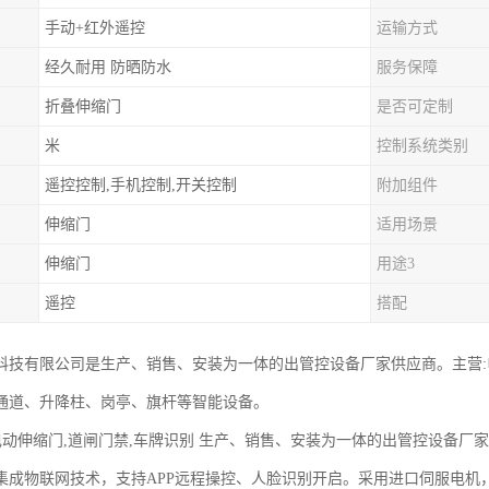
手动+红外遥控
运输方式
经久耐用 防晒防水
服务保障
折叠伸缩门
是否可定制
米
控制系统类别
遥控控制,手机控制,开关控制
附加组件
伸缩门
适用场景
伸缩门
用途3
遥控
搭配
科技有限公司是生产、销售、安装为一体的出管控设备厂家供应商。主营
通道、升降柱、岗亭、旗杆等智能设备。
 电动伸缩门,道闸门禁,车牌识别 生产、销售、安装为一体的出管控设备厂
集成物联网技术，支持APP远程操控、人脸识别开启。采用进口伺服电机