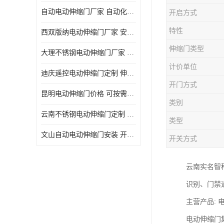
自动电动伸缩门厂家 自动化操作
开启方式
特性
西双版纳电动伸缩门厂家 安全性高
伸缩门类型
大理不锈钢电动伸缩门厂家 适合狭窄通道
计价单位
迪庆遥控电动伸缩门定制 伸缩结构设计
开门方式
昆明电动伸缩门价格 可按需定制
类别
云南不锈钢电动伸缩门定制 自动化操作
类型
文山自动电动伸缩门安装 开启后占用空间小
开关方式
云南实名智
识别、门禁
主营产品:
电动伸缩门