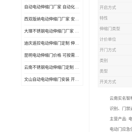
自动电动伸缩门厂家 自动化操作
开启方式
特性
西双版纳电动伸缩门厂家 安全性高
伸缩门类型
大理不锈钢电动伸缩门厂家 适合狭窄通道
计价单位
迪庆遥控电动伸缩门定制 伸缩结构设计
开门方式
昆明电动伸缩门价格 可按需定制
类别
云南不锈钢电动伸缩门定制 自动化操作
类型
文山自动电动伸缩门安装 开启后占用空间小
开关方式
云南实名智
识别、门禁
主营产品:
电动门应急供