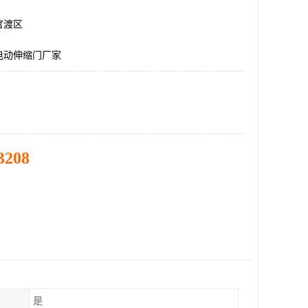
官渡区
电动伸缩门厂家
3208
是