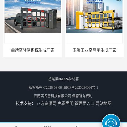
曲靖空降闸系统生成厂家
玉溪工业空降闸生成厂家
您是第
861224
位访客
版权所有 ©2026-08-06
滇ICP备2025054064号-1
云南实名智科技有限公司
保留所有权利.
技术支持：
八方资源网
免责声明
管理员入口
网站地图
德宏工业闸门厂家
普洱大型闸门厂家