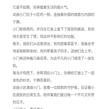
它虽不起眼，却承载着生活的烟火气。
这扇小门位于小区的一侧，连接着外面的喧嚣与内部的
宁静。
小门是铁质的，岁月在它身上留下了斑驳的痕迹，有些
地方甚至生了锈，但这并不影响它的功能。
每天，居民们从这里进出，有的提着菜篮子，准备去市
场采购新鲜食材；有的牵着孩子的手，送他们去上学；
小门旁还种着几株花草，为这平凡的小门增添了一抹生
机。
每当夕阳西下，余晖洒在小门上，仿佛给它披上了一层
金色的纱衣，宁静而美好。
这扇小区通道小门，就像一位默默的守护者，见证着小
区居民的日常生活，陪伴着我们度过每一个平凡又珍贵
的日子。