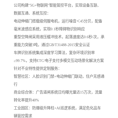
公司构建“5G+物联网”智能管控平台，实现设备互联、
数据互通、系统互控：
电动伸缩门搭载级伺服电机，运行噪音＜45分贝，配备
毫米波感应系统，实现0.1秒障碍物识别响应
重型空降闸采用液压缓冲技术，起落速度达0.6秒/次，承
重能力突破3吨，通过GB/T31488-2015安全认证
车牌识别系统集成深度学习算法，复杂环境识别率
≥99.7%，支持ETC/电子支付多模交互动场景化解决方案‌
针对不业特性提供定制服务：
‌智慧社区‌：人脸识别门禁+电动伸缩门联动，住户无感通
行
‌商业综合体‌：广告道闸系统日均曝光量达15万次，流量
转化率提升40%
‌工业园区‌：防爆级升降柱+AI巡逻系统，满足危化品车
辆管控需求