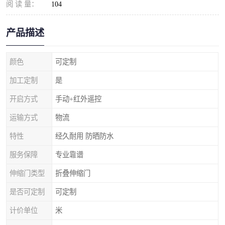
阅 读 量：
104
产品描述
颜色
可定制
加工定制
是
开启方式
手动+红外遥控
运输方式
物流
特性
经久耐用 防晒防水
服务保障
专业靠谱
伸缩门类型
折叠伸缩门
是否可定制
可定制
计价单位
米