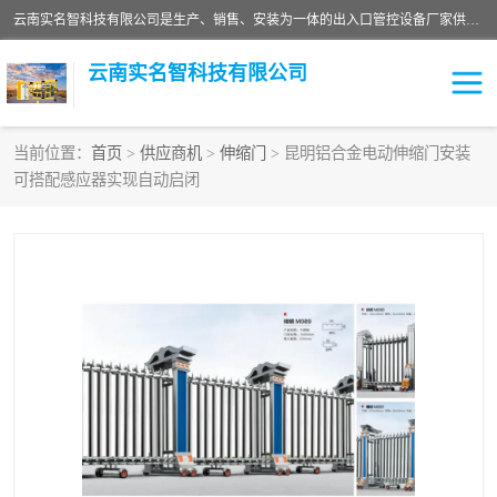
云南实名智科技有限公司是生产、销售、安装为一体的出入口管控设备厂家供应商。主营:电动伸缩门、道闸、广告道闸、重型空降闸、车牌识别、门禁通道、升降柱、岗亭、旗杆等智能设备。主营产品: 电动伸缩门,道闸门禁,车牌识别 生产、销售、安装为一体的出入口管控设备厂家源头供应商。
云南实名智科技有限公司
当前位置：
首页
>
供应商机
>
伸缩门
> 昆明铝合金电动伸缩门安装
可搭配感应器实现自动启闭
车牌识别门系列
充电桩系列
广告道闸系列
普通道闸系列
升降门系列
通道闸系列
小门系列
伸缩门