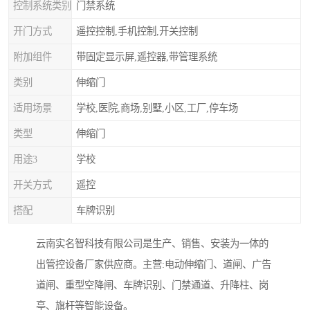
控制系统类别
门禁系统
开门方式
遥控控制,手机控制,开关控制
附加组件
带固定显示屏,遥控器,带管理系统
类别
伸缩门
适用场景
学校,医院,商场,别墅,小区,工厂,停车场
类型
伸缩门
用途3
学校
开关方式
遥控
搭配
车牌识别
云南实名智科技有限公司是生产、销售、安装为一体的
出管控设备厂家供应商。主营:电动伸缩门、道闸、广告
道闸、重型空降闸、车牌识别、门禁通道、升降柱、岗
亭、旗杆等智能设备。