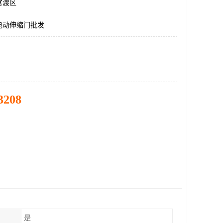
官渡区
电动伸缩门批发
3208
是