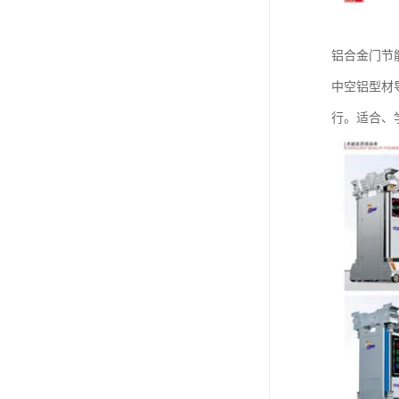
铝合金门节
中空铝型材导
行。适合、