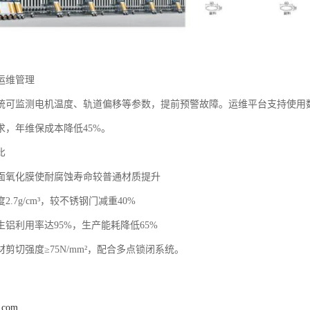
维管理‌
统可监测电机温度、轨道偏移等参数，提前预警故障。运维平台支持使用数
求，年维保成本降低45%。
比
：表面氧化膜使耐腐蚀寿命较普通材质提升
度2.7g/cm³，较不锈钢门减重40%
再生铝利用率达95%，生产能耗降低65%
型材剪切强度≥75N/mm²，配合多点锁闭系统。
j.com