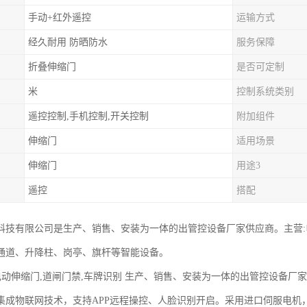
手动+红外遥控
运输方式
经久耐用 防晒防水
服务保障
折叠伸缩门
是否可定制
米
控制系统类别
遥控控制,手机控制,开关控制
附加组件
伸缩门
适用场景
伸缩门
用途3
遥控
搭配
科技有限公司是生产、销售、安装为一体的出管控设备厂家供应商。主营
通道、升降柱、岗亭、旗杆等智能设备。
 电动伸缩门,道闸门禁,车牌识别 生产、销售、安装为一体的出管控设备厂
集成物联网技术，支持APP远程操控、人脸识别开启。采用进口伺服电机