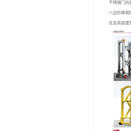
不锈钢门抗震
八边形蜂窝结
区及高层建