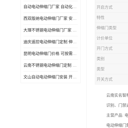
自动电动伸缩门厂家 自动化操作
开启方式
特性
西双版纳电动伸缩门厂家 安全性高
伸缩门类型
大理不锈钢电动伸缩门厂家 适合狭窄通道
计价单位
迪庆遥控电动伸缩门定制 伸缩结构设计
开门方式
昆明电动伸缩门价格 可按需定制
类别
云南不锈钢电动伸缩门定制 自动化操作
类型
文山自动电动伸缩门安装 开启后占用空间小
开关方式
云南实名智
识别、门禁
主营产品:
电动伸缩门