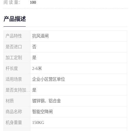
阅 读 量：
100
产品描述
产品特性
抗风道闸
是否进口
否
加工定制
是
杆长度
2-6米
适用场景
企业小区营区单位
是否支持加工定制
是
材质
镀锌钢、铝合金
商品名称
智能空降闸
机身重量
150KG