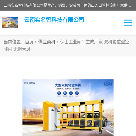
云南实名智科技有限公司是生产、销售、安装为一体的出入口管控设备厂家供应商。主营:电动伸缩门、道闸、广告道闸、重型空降闸、车牌识别、门禁通道、升降柱、岗亭、旗杆等智能设备。主营产品: 电动伸缩门,道闸门禁,车牌识别 生产、销售、安装为一体的出入口管控设备厂家源头供应商。
云南实名智科技有限公司
当前位置：
首页
>
供应商机
> 保山工业闸门生成厂家 双机箱重型空
降闸 无惧大风
车牌识别门系列
充电桩系列
广告道闸系列
普通道闸系列
升降门系列
通道闸系列
小门系列
伸缩门